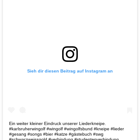
Sieh dir diesen Beitrag auf Instagram an
Ein weiter kleiner Eindruck unserer Liederkneipe.
#karlsruherwingolf #wingolf #wingolfsbund #kneipe #lieder
#gesang #songs #bier #katze #gästebuch #swg
#schwarzweissgold #verbindung #studentenverbindung