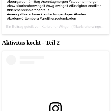
#beergarden #mittag #sonntagmorgen #studentenmorgen
#kaw #karlsruherwingolf #swg #wingolf #flüssigbrot #nofilter
#bierchenreinbierchenraus
#meingottbierschmeckteinfachsuperduper #baden
#badenwürttemberg #großherzogtumbaden
Ein Beitrag geteilt von
Karlsruher Wingolf
(@karlsruherwingolf) am
Aktivitas kocht - Teil 2