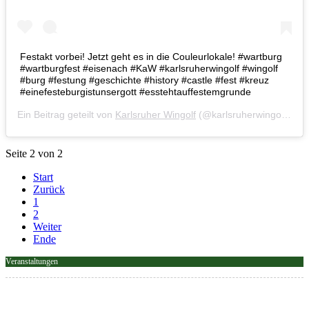
Festakt vorbei! Jetzt geht es in die Couleurlokale! #wartburg
#wartburgfest #eisenach #KaW #karlsruherwingolf #wingolf
#burg #festung #geschichte #history #castle #fest #kreuz
#einefesteburgistunsergott #esstehtauffestemgrunde
Ein Beitrag geteilt von
Karlsruher Wingolf
(@karlsruherwingolf) am
Seite 2 von 2
Start
Zurück
1
2
Weiter
Ende
Veranstaltungen