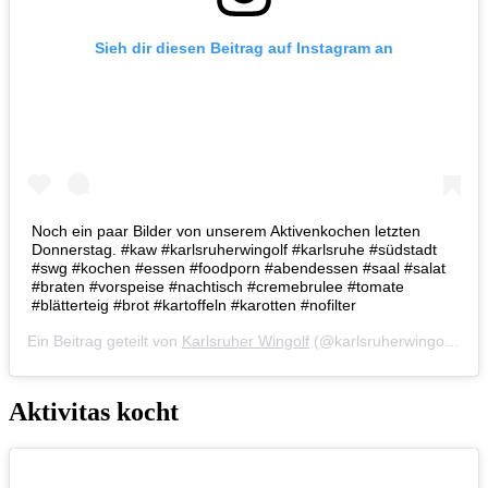
Sieh dir diesen Beitrag auf Instagram an
Noch ein paar Bilder von unserem Aktivenkochen letzten
Donnerstag. #kaw #karlsruherwingolf #karlsruhe #südstadt
#swg #kochen #essen #foodporn #abendessen #saal #salat
#braten #vorspeise #nachtisch #cremebrulee #tomate
#blätterteig #brot #kartoffeln #karotten #nofilter
Ein Beitrag geteilt von
Karlsruher Wingolf
(@karlsruherwingolf) am
Aktivitas kocht