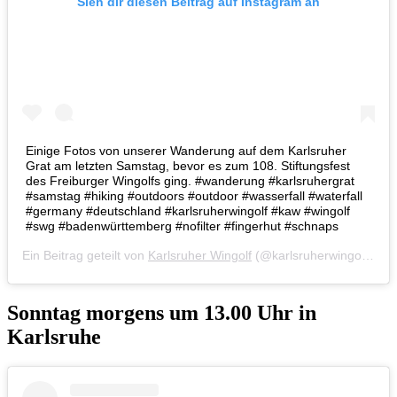
Sieh dir diesen Beitrag auf Instagram an
Einige Fotos von unserer Wanderung auf dem Karlsruher
Grat am letzten Samstag, bevor es zum 108. Stiftungsfest
des Freiburger Wingolfs ging. #wanderung #karlsruhergrat
#samstag #hiking #outdoors #outdoor #wasserfall #waterfall
#germany #deutschland #karlsruherwingolf #kaw #wingolf
#swg #badenwürttemberg #nofilter #fingerhut #schnaps
Ein Beitrag geteilt von
Karlsruher Wingolf
(@karlsruherwingolf) am
Sonntag morgens um 13.00 Uhr in
Karlsruhe