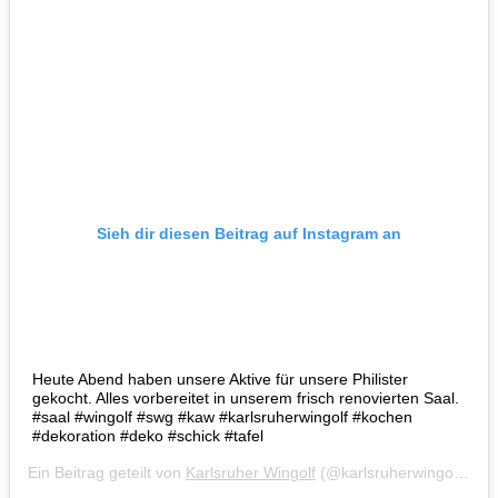
Sieh dir diesen Beitrag auf Instagram an
Heute Abend haben unsere Aktive für unsere Philister
gekocht. Alles vorbereitet in unserem frisch renovierten Saal.
#saal #wingolf #swg #kaw #karlsruherwingolf #kochen
#dekoration #deko #schick #tafel
Ein Beitrag geteilt von
Karlsruher Wingolf
(@karlsruherwingolf) am