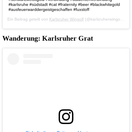
#karlsruhe #südstadt #cat #fraternity #beer #blackwhitegold
#ausfeuerwarddergeistgeschaffen #fuxstoff
Ein Beitrag geteilt von
Karlsruher Wingolf
(@karlsruherwingolf) am
Wanderung: Karlsruher Grat